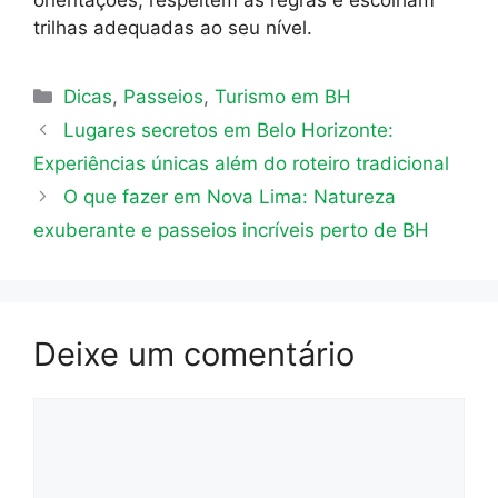
orientações, respeitem as regras e escolham
trilhas adequadas ao seu nível.
Categorias
Dicas
,
Passeios
,
Turismo em BH
Lugares secretos em Belo Horizonte:
Experiências únicas além do roteiro tradicional
O que fazer em Nova Lima: Natureza
exuberante e passeios incríveis perto de BH
Deixe um comentário
Comentário