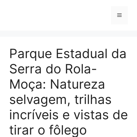
Pular
para
Menu
o
conteúdo
Parque Estadual da
Serra do Rola-
Moça: Natureza
selvagem, trilhas
incríveis e vistas de
tirar o fôlego